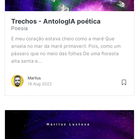
Trechos - AntologIA poética
Poesia
E meu coração estava cheio como a maré Que
anseia no mar da maré primaveril. Pois, como um
pássaro que no meio das folhas De uma floresta
alta senta e...
Marllus
19 Aug 2022