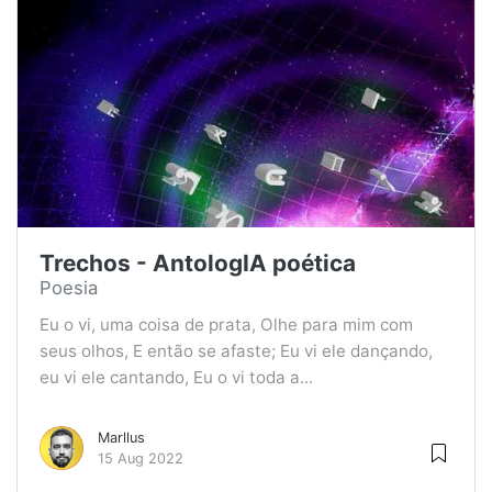
Trechos - AntologIA poética
Poesia
Eu o vi, uma coisa de prata, Olhe para mim com
seus olhos, E então se afaste; Eu vi ele dançando,
eu vi ele cantando, Eu o vi toda a...
Marllus
15 Aug 2022