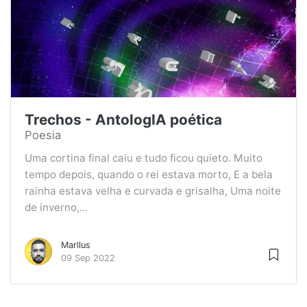
Trechos - AntologIA poética
Poesia
Uma cortina final caiu e tudo ficou quieto. Muito
tempo depois, quando o rei estava morto, E a bela
rainha estava velha e curvada e grisalha, Uma noite
de inverno,...
Marllus
09 Sep 2022