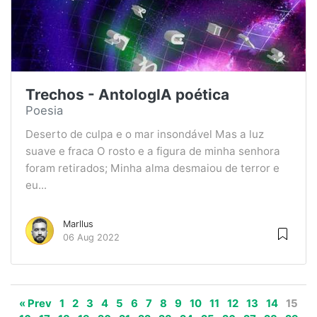
Trechos - AntologIA poética
Poesia
Deserto de culpa e o mar insondável Mas a luz
suave e fraca O rosto e a figura de minha senhora
foram retirados; Minha alma desmaiou de terror e
eu...
Marllus
06 Aug 2022
« Prev
1
2
3
4
5
6
7
8
9
10
11
12
13
14
15