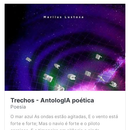
Trechos - AntologIA poética
Poesia
O mar azul As ondas estão agitadas, E o vento está
forte e forte; Mas o navio é forte e o piloto