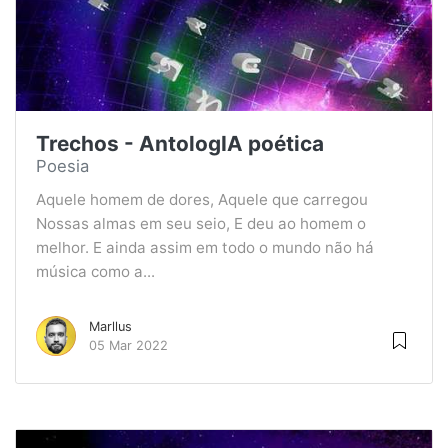
Trechos - AntologIA poética
Poesia
Aquele homem de dores, Aquele que carregou
Nossas almas em seu seio, E deu ao homem o
melhor. E ainda assim em todo o mundo não há
música como a...
Marllus
05 Mar 2022