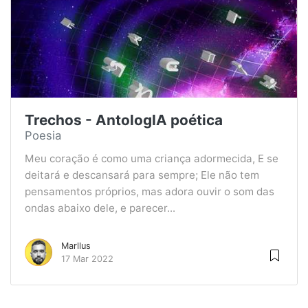
Trechos - AntologIA poética
Poesia
Meu coração é como uma criança adormecida, E se
deitará e descansará para sempre; Ele não tem
pensamentos próprios, mas adora ouvir o som das
ondas abaixo dele, e parecer...
Marllus
17 Mar 2022