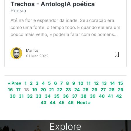
Trechos - AntologIA poética
Poesia
Até na flor e esplendor da idade, Seu coração era
como uma fonte, o tempo todo. E quando ele era um
pouco mais velho, E poderia falar com os homens...
Marllus
01 Mar 2022
« Prev
1
2
3
4
5
6
7
8
9
10
11
12
13
14
15
16
17
18
19
20
21
22
23
24
25
26
27
28
29
30
31
32
33
34
35
36
37
38
39
40
41
42
43
44
45
46
Next »
Explore