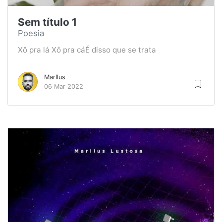
Sem título 1
Poesia
Xô pra lá Xô pra cáÉ disso que se trata
Marllus
06 Mar 2022