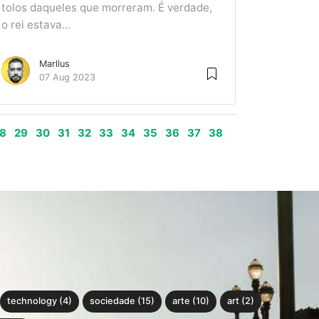
tolos daqueles que morreram. É verdade,
o rei estava...
Marllus
07 Aug 2023
8
29
30
31
32
33
34
35
36
37
38
technology (4)
sociedade (15)
arte (10)
art (2)