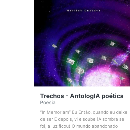
Trechos - AntologIA poética
Poesia
“In Memoriam” Eu Então, quando eu deixei
de ser E depois, vi e soube (A sombra se
foi, a luz ficou) O mundo abandonado