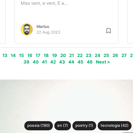
Mas vem, e vem, E a...
Marllus
22 Aug 2023
13
14
15
16
17
18
19
20
21
22
23
24
25
26
27
2
39
40
41
42
43
44
45
46
Next »
poesia (190)
en (7)
poetry (1)
tecnologia (42)