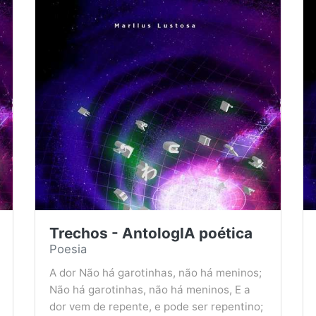
Trechos - AntologIA poética
Poesia
A dor Não há garotinhas, não há meninos;
Não há garotinhas, não há meninos, E a
dor vem de repente, e pode ser repentino;