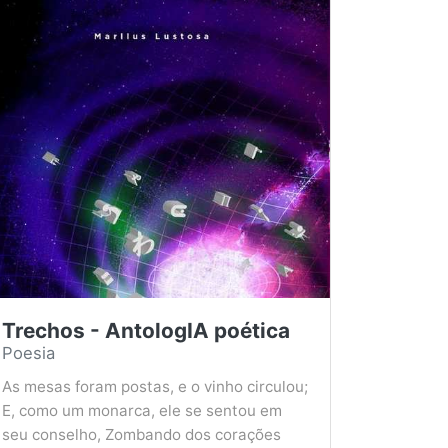
Trechos - AntologIA poética
Poesia
As mesas foram postas, e o vinho circulou;
E, como um monarca, ele se sentou em
seu conselho, Zombando dos corações