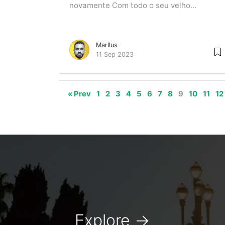
novamente Com todo o seu velho...
Marllus
11 Sep 2023
« Prev
1
2
3
4
5
6
7
8
9
10
11
12
Explore
→