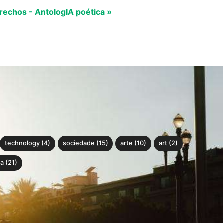
rechos - AntologIA poética »
technology (4)
sociedade (15)
arte (10)
art (2)
a (21)