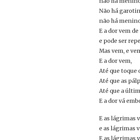
não há menino
Não há garotin
não há menino
E a dor vem de
e pode ser rep
Mas vem, e ve
E a dor vem,
Até que toque o
Até que as pál
Até que a últim
E a dor vá emb
E as lágrimas 
e as lágrimas 
E as lágrimas