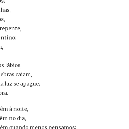
s;
has,
s,
 repente,
entino;
m,
s lábios,
pebras caiam,
a luz se apague;
ora.
vêm à noite,
vêm no dia,
 vêm quando menos pensamos;