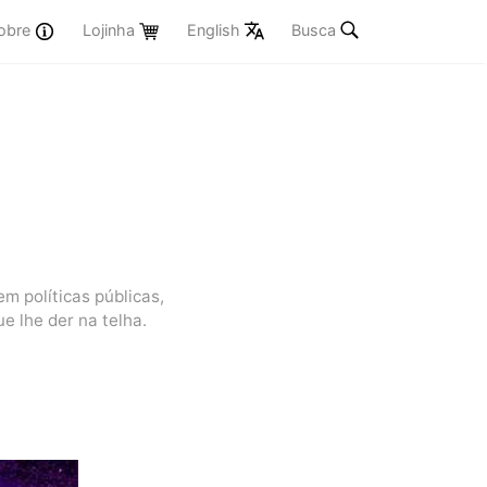
obre
Lojinha
English
Busca
 políticas públicas,
ue lhe der na telha.