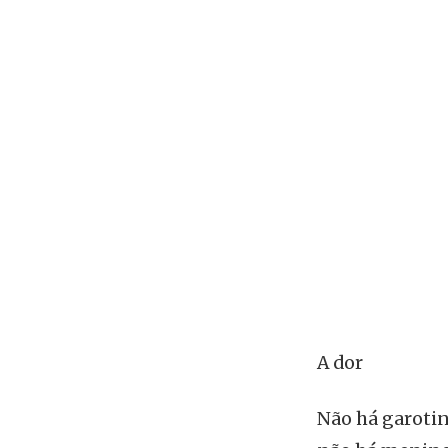
A dor
Não há garotin