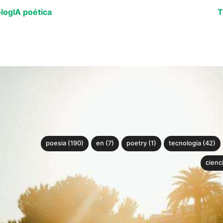
logIA poética
T
poesia (190)
en (7)
poetry (1)
tecnologia (42)
cienci