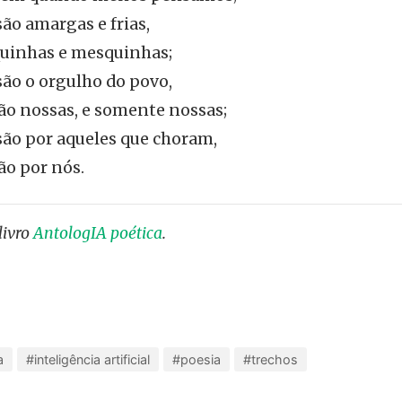
ão amargas e frias,
uinhas e mesquinhas;
ão o orgulho do povo,
ão nossas, e somente nossas;
ão por aqueles que choram,
ão por nós.
livro
AntologIA poética
.
a
#inteligência artificial
#poesia
#trechos