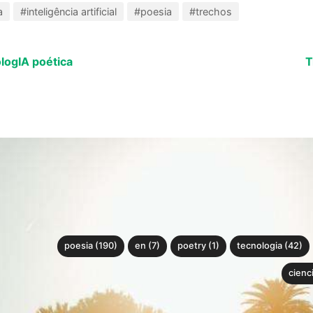
a
#inteligência artificial
#poesia
#trechos
logIA poética
T
poesia (190)
en (7)
poetry (1)
tecnologia (42)
cienci