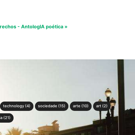
rechos - AntologIA poética »
technology (4)
sociedade (15)
arte (10)
art (2)
a (21)