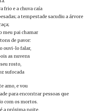
ta.
 frio e a chuva caía
esadas; a tempestade sacudiu a árvore
raça;
do meu pai chamar
ons de pavor:
 ouvi-lo falar,
pois as nuvens
seu rosto,
oz sufocada
te amo, e vou
dade para encontrar pessoas que
do com os mortos.
té a próxima noite,