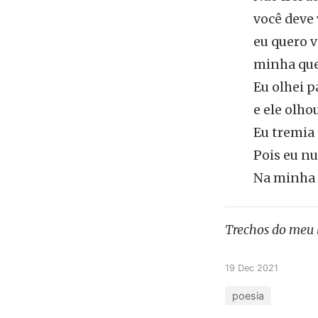
você deve 
eu quero v
minha que
Eu olhei p
e ele olhou
Eu tremia
Pois eu n
Na minha v
Trechos do meu 
19 Dec 2021
poesia