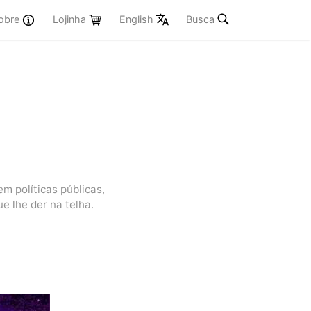
obre
Lojinha
English
Busca
 políticas públicas,
ue lhe der na telha.