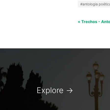
#antologia poétic
« Trechos - Anto
Explore
→